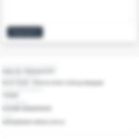
Продовжити
Нас можно знайти за адресою:
Суми, пр-т Перемоги 25/1
Наші двері відчинені
Пн-Пт: 09:00 - 18:00 Сб: 09:00-15:00 Нд: Вихідний
Ьезкоштовний дзвінок
ТІЛЬКИ
Viber, Telegram
ОНЛАЙН ЗАМОВЛЕННЯ
E-mail
admin@baylan-ukraine.com.ua