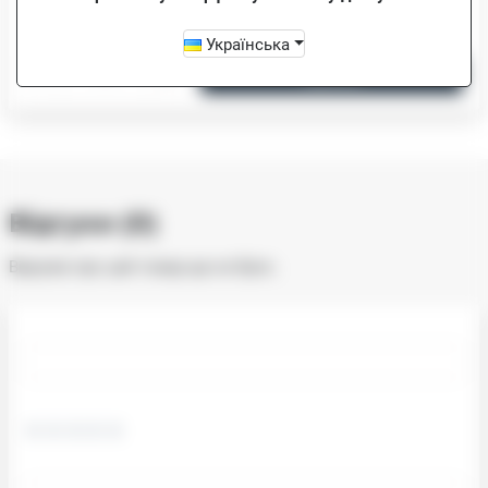
JS-6,3 (ХВ)
Українська
-
+
Купити
Відгуки (0)
Відгуків про цей товар ще не було.