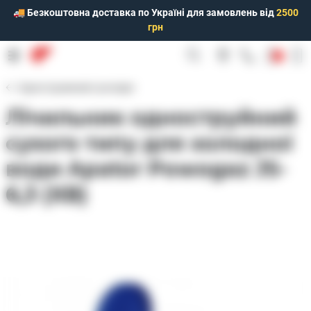
🚚 Безкоштовна доставка по Україні для замовлень від
2500
грн
0
Одноструменеві сухохідні
Лічильник одноструйний
сухого типу для холодної
води Apator Powogaz JS-
6,3 (ХВ)