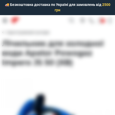
🚚 Безкоштовна доставка по Україні для замовлень від
2500
грн
0
Одноструменеві сухохідні
Лічильник для холодної
води Apator Powogaz
Impero JS 50 (ХВ)