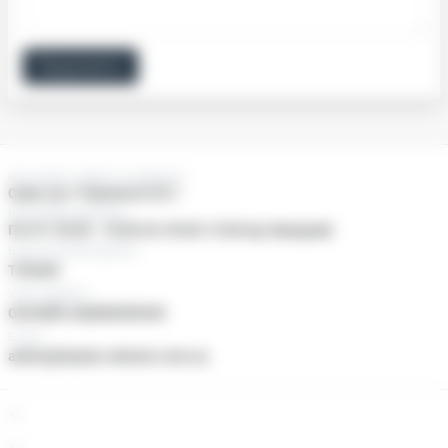
Продовжити
Нас можно знайти за адресою:
Суми, пр-т Перемоги 25/1
Наші двері відчинені
Пн-Пт: 09:00 - 18:00 Сб: 09:00-15:00 Нд: Вихідний
Ьезкоштовний дзвінок
ТІЛЬКИ
Viber, Telegram
ОНЛАЙН ЗАМОВЛЕННЯ
E-mail
admin@baylan-ukraine.com.ua