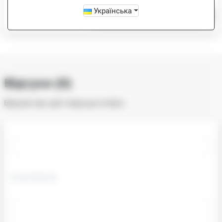
Українська
-
+
Купити
Відгуки (0)
Відгуків про цей товар ще не було.