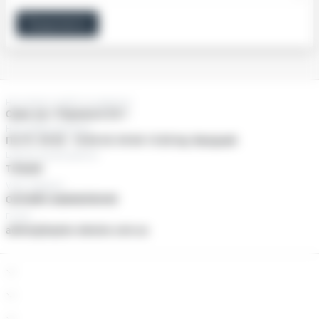
Продовжити
Нас можно знайти за адресою:
Суми, пр-т Перемоги 25/1
Наші двері відчинені
Пн-Пт: 09:00 - 18:00 Сб: 09:00-15:00 Нд: Вихідний
Ьезкоштовний дзвінок
ТІЛЬКИ
Viber, Telegram
ОНЛАЙН ЗАМОВЛЕННЯ
E-mail
admin@baylan-ukraine.com.ua