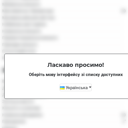
Мінімальна витрата
Максимальна температура
50
Масимальний робочий тиск
Найменша ціна поділки
Номінальна витрата
Перевантажувальна витрата
Перехідна витрата
Початковий потік
Робоче положення
H
Ласкаво просимо!
Розміри
Оберіть мову інтерфейсу зі списку доступних
Вага
Українська
Довжина
300
Довжина зі штуцерами
Загальна висота
Кількість в упаковці
Номінальний діаметр
40
Приєднання
2"