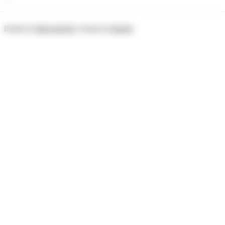
Design by
Matroskin92
, Image by
freepick