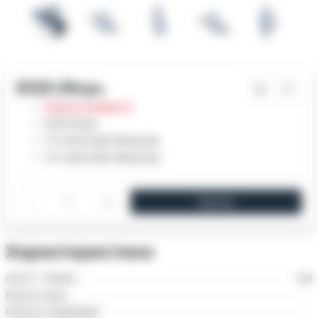
8320.00грн.
Немає в наявності
8320.00грн.
TY+ Dn40 (ХВ) "Мокрохід
TY+ Dn40 (ХВ) "Мокрохід
-
+
Купити
Характеристики
Q3/Q1 = R(atio)
160
Втрата тиску
Кількість барабанів