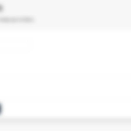
)
товар ще не було.