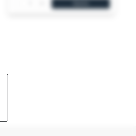
-
+
Купити