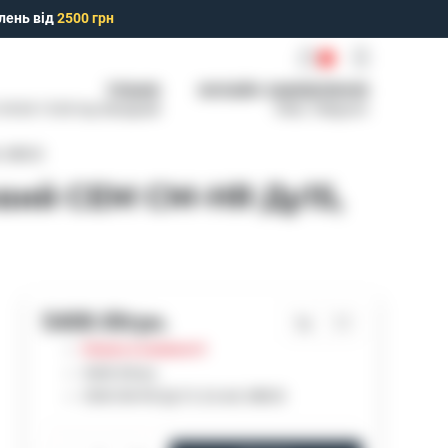
лень від
2500 грн
0
ТІЛЬКИ
ОНЛАЙН ЗАМОВЛЕННЯ
: 09:00-15:00 Нд: Вихідний
Viber, Telegram
, MBUS
вий СЕМ CM-HR Ду15,
5408.00грн.
Немає в наявності
5408.00грн.
СЕМ CM-HR Ду15, 0,6 м3, MBUS