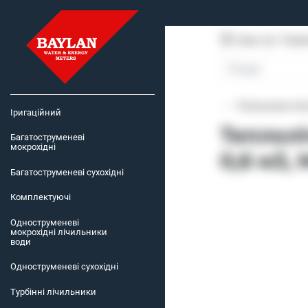
Суми, пр-т Пере
Лічильники теп
Іригаційний
Теплол
Багатоструменеві
мокрохідні
0,6 м3,
Багатоструменеві сухохідні
Комплектуючі
Одноструменеві
мокрохідні лічильники
води
Одноструменеві сухохідні
Турбінні лічильники