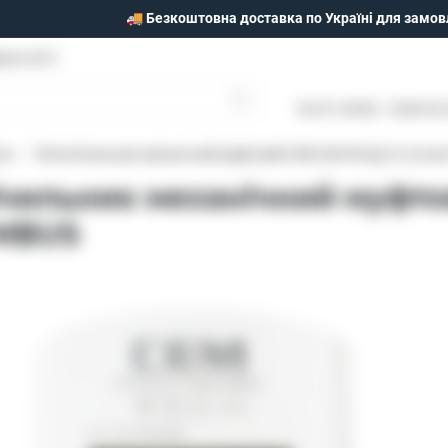
🚚 Безкоштовна доставка по Україні для замов
моги 25/1
Пн-Пт: 09:00 - 18:00 Сб
ла
Теплолічильник механічний муфтовий СЕМ CM-HR Ду15, 0,6 м3
ічильник механічний муфто
 MBUS