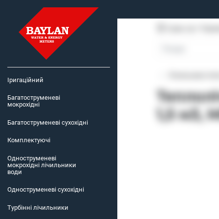
Суми, пр-т Пере
Лічильники теп
Іригаційний
Теплол
Багатоструменеві
мокрохідні
1,5 м3,
Багатоструменеві сухохідні
Комплектуючі
Одноструменеві
мокрохідні лічильники
води
Одноструменеві сухохідні
Турбінні лічильники