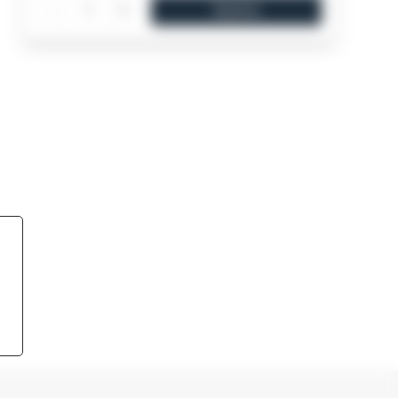
-
+
Купити