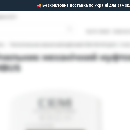
🚚 Безкоштовна доставка по Україні для замов
моги 25/1
Пн-Пт: 09:00 - 18:00 Сб
ла
Теплолічильник механічний муфтовий СЕМ CM-HR Ду20, 1,5 м3
ічильник механічний муфто
 MBUS