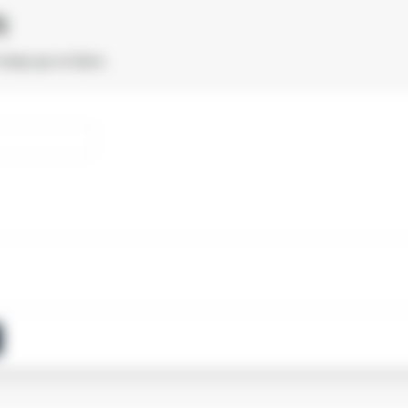
)
товар ще не було.