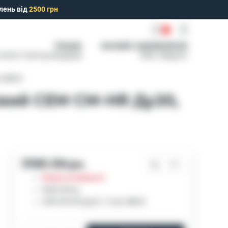
лень від
2500 грн
0
ТІЛЬКИ
ОНЛАЙН ЗАМОВЛЕННЯ
: 09:00-15:00 Нд: Вихідний
Viber, Telegram
, MBUS
вий СЕМ CM-HR Ду20,
5980.00грн.
Немає в наявності
5980.00грн.
СЕМ CM-HR Ду20, 1,5 м3, MBUS