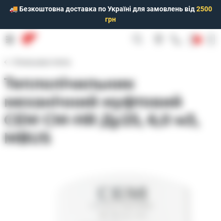
🚚 Безкоштовна доставка по Україні для замовлень від
2500
грн
0
Лічильники тепла
Теплолічильник
механічний муфтовий
СЕМ CM-HR Ду25, 6,0 м3,
MBUS