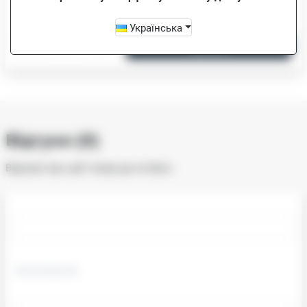
СЕМ CM-HR Ду25, 6,0 м3, MBUS
Українська
-
+
Купити
Відгуки (0)
Відгуків про цей товар ще не було.