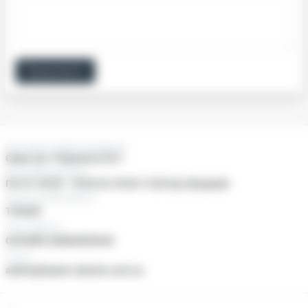
Продовжити
Нас можно знайти за адресою:
Суми, пр-т Перемоги 25/1
Наші двері відчинені
Пн-Пт: 09:00 - 18:00 Сб: 09:00-15:00 Нд: Вихідний
Ьезкоштовний дзвінок
ТІЛЬКИ
Viber, Telegram
ОНЛАЙН ЗАМОВЛЕННЯ
E-mail
admin@baylan-ukraine.com.ua