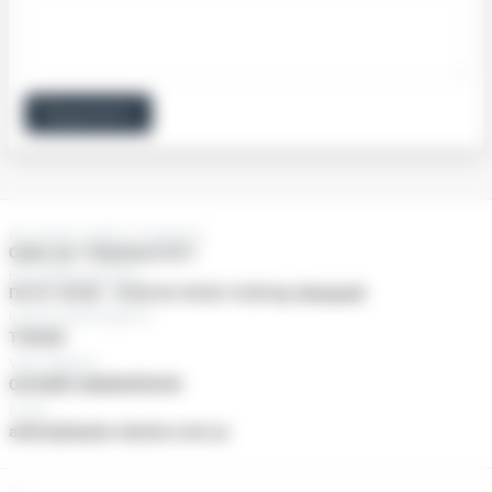
Продовжити
Нас можно знайти за адресою:
Суми, пр-т Перемоги 25/1
Наші двері відчинені
Пн-Пт: 09:00 - 18:00 Сб: 09:00-15:00 Нд: Вихідний
Ьезкоштовний дзвінок
ТІЛЬКИ
Viber, Telegram
ОНЛАЙН ЗАМОВЛЕННЯ
E-mail
admin@baylan-ukraine.com.ua