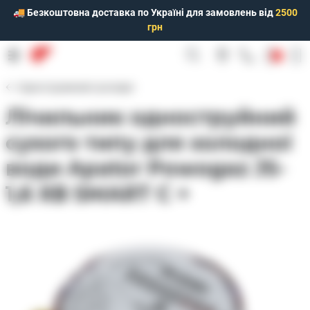
🚚 Безкоштовна доставка по Україні для замовлень від
2500
грн
0
Одноструменеві сухохідні
Лічильник одноструйний
сухого типу для холодної
води Apator Powogaz JS-
1,6 ХВ SMART C +