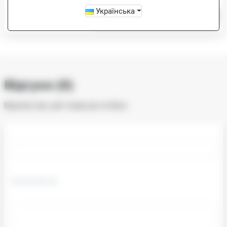
Українська
-
+
Купити
Відгуки (0)
Відгуків про цей товар ще не було.