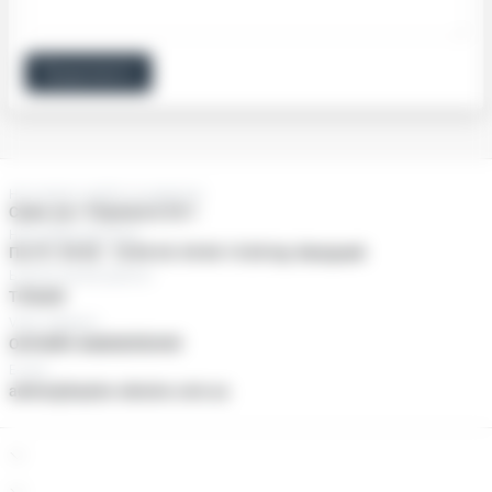
Продовжити
Нас можно знайти за адресою:
Суми, пр-т Перемоги 25/1
Наші двері відчинені
Пн-Пт: 09:00 - 18:00 Сб: 09:00-15:00 Нд: Вихідний
Ьезкоштовний дзвінок
ТІЛЬКИ
Viber, Telegram
ОНЛАЙН ЗАМОВЛЕННЯ
E-mail
admin@baylan-ukraine.com.ua