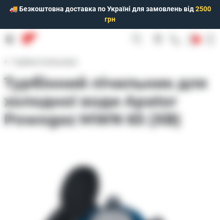
🚚 Безкоштовна доставка по Україні для замовлень від
2500
грн
0
Турбінні лічильники
Турбінний лічильник для
холодної води Apator
Powogaz MWN 65 (ХВ)