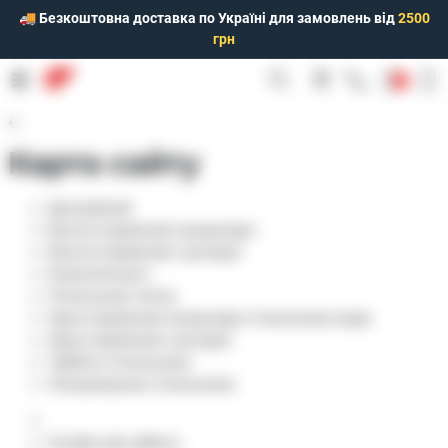
🚚 Безкоштовна доставка по Україні для замовлень від
2500
грн
0
Карта сайту
Іригаційний
Багатоструменеві мокрохідні
Багатоструменеві сухохідні
Комплектуючі
Лічильники тепла
Одноструменеві мокрохідні лічильники води
Одноструменеві сухохідні
Турбінні лічильники
Ультразвукові лічильники
Особистий кабінет