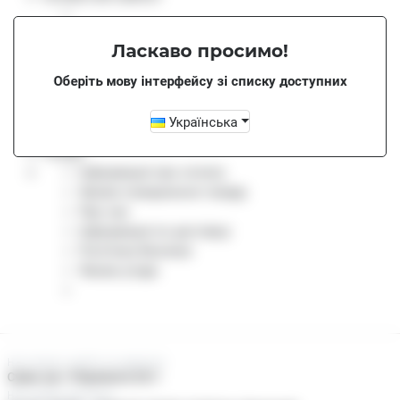
Ласкаво просимо!
Нас можно знайти за адресою:
Оберіть мову інтерфейсу зі списку доступних
Файли для завантаження
Переглянути кошик
Українська
Оформити замовлення
Пошук
Інформація про оплату
Умови повернення товару
Про нас
Інформація по доставці
Політика безпеки
Умови угоди
Нас можно знайти за адресою:
Суми, пр-т Перемоги 25/1
Наші двері відчинені