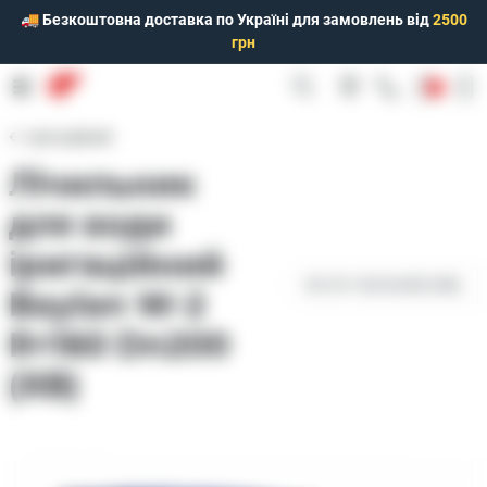
🚚 Безкоштовна доставка по Україні для замовлень від
2500
грн
0
Іригаційний
Лічильник
для води
іригаційний
W-2 R=160 Dn200 (ХВ)
Baylan W-2
R=160 Dn200
(ХВ)