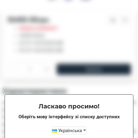
36400.00грн.
Немає в наявності
36400.00грн.
W-2 R=160 Dn200 (ХВ)
W-2 R=160 Dn200 (ХВ)
-
+
Купити
Характеристики
Q3/Q1 = R(atio)
160
Ласкаво просимо!
Втрата тиску
Оберіть мову інтерфейсу зі списку доступних
Кількість барабанів
Мінімальна витрата
Українська
Максимальна температура
50