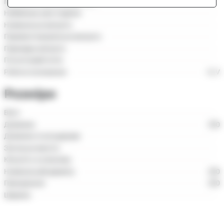
Масимальний робочий тиск
Найменша ціна поділки
Номінальна витрата
Перевантажувальна витрата
Перехідна витрата
Початковий потік
Робоче положення
H, V
Розміри
Вага
Довжина
350
Довжина зі штуцерами
Загальна висота
Кількість в упаковці
Номінальний діаметр
200
Приєднання
200
Ширина