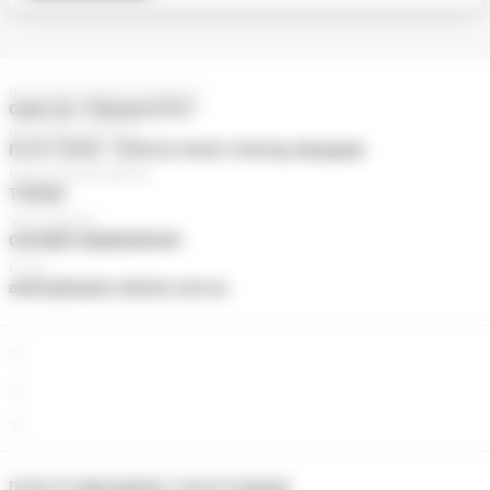
Нас можно знайти за адресою:
Суми, пр-т Перемоги 25/1
Наші двері відчинені
Пн-Пт: 09:00 - 18:00 Сб: 09:00-15:00 Нд: Вихідний
Ьезкоштовний дзвінок
ТІЛЬКИ
Viber, Telegram
ОНЛАЙН ЗАМОВЛЕННЯ
E-mail
admin@baylan-ukraine.com.ua
Design by
Matroskin92
, Image by
freepick