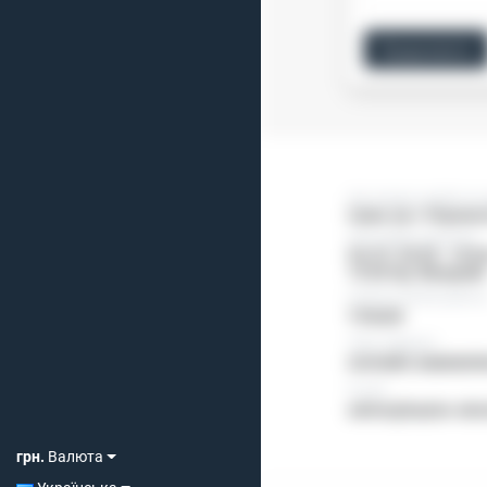
Продовжити
Нас можно знайти за 
Суми, пр-т Перемо
Наші двері відчинені
Пн-Пт: 09:00 - 18:00
15:00 Нд: Вихідний
Ьезкоштовний дзвіно
ТІЛЬКИ
Viber, Telegram
ОНЛАЙН ЗАМОВЛ
E-mail
admin@baylan-ukra
грн.
Валюта