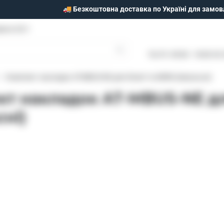
🚚 Безкоштовна доставка по Україні для замов
моги 25/1
Пн-Пт: 09:00 - 18:00 Сб
Комплект накладок АТ-MBUS-NE для Smart та MWN (Імпульсні)
кт накладок АТ-MBUS-NE д
сні)