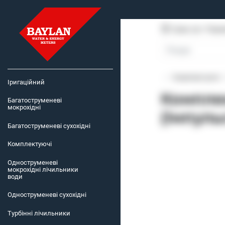
Суми, пр-т Пере
Комплектуючі
Іригаційний
Компле
Багатоструменеві
мокрохідні
(Імпуль
Багатоструменеві сухохідні
Комплектуючі
Одноструменеві
мокрохідні лічильники
води
Одноструменеві сухохідні
Турбінні лічильники