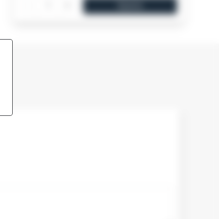
-
+
Купити