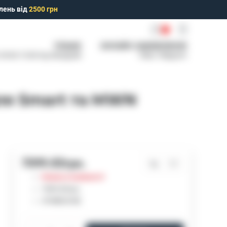
лень від
2500 грн
0
ТІЛЬКИ
ОНЛАЙН ЗАМОВЛЕННЯ
: 09:00-15:00 Нд: Вихідний
Viber, Telegram
ля Smart та MWN
7099.83грн.
Немає в наявності
7099.83грн.
АТ-MBUS-NE