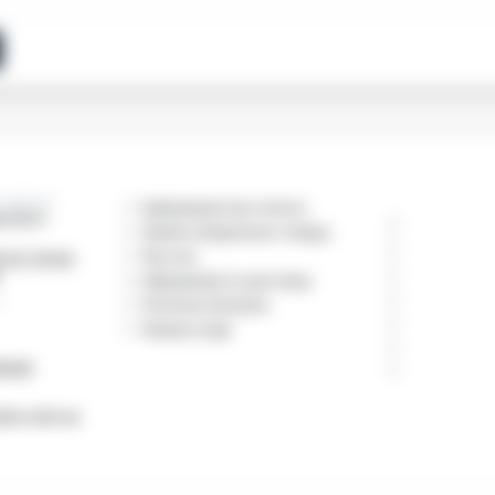
адресою:
Інформація про оплату
ги 25/1
Умови повернення товару
Про нас
 Сб: 09:00-
Інформація по доставці
к
Політика безпеки
Умови угоди
ЕННЯ
ine.com.ua