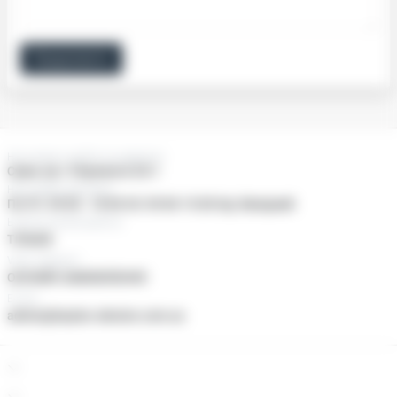
Продовжити
Нас можно знайти за адресою:
Суми, пр-т Перемоги 25/1
Наші двері відчинені
Пн-Пт: 09:00 - 18:00 Сб: 09:00-15:00 Нд: Вихідний
Ьезкоштовний дзвінок
ТІЛЬКИ
Viber, Telegram
ОНЛАЙН ЗАМОВЛЕННЯ
E-mail
admin@baylan-ukraine.com.ua