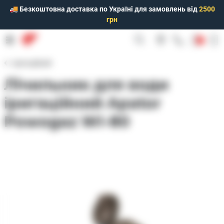
🚚 Безкоштовна доставка по Україні для замовлень від
2500
грн
0
Іригаційний
Лічильник для води
іригаційний Apator
Powogaz WІ-80