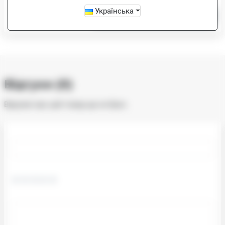
Українська
-
+
Купити
Відгуки (0)
Відгуків про цей товар ще не було.