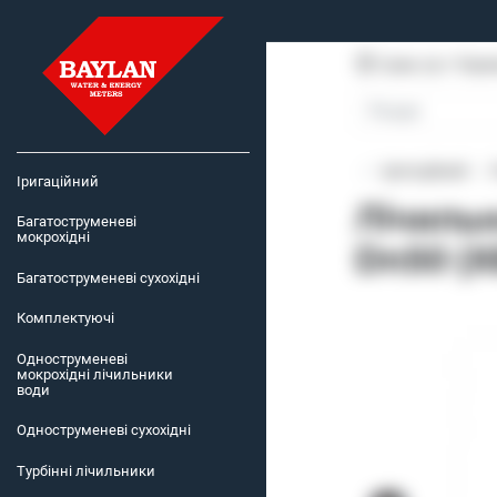
Суми, пр-т Пере
Іригаційний
Іригаційний
Лічильн
Багатоструменеві
мокрохідні
Dn50 (Х
Багатоструменеві сухохідні
Комплектуючі
Одноструменеві
мокрохідні лічильники
води
Одноструменеві сухохідні
Турбінні лічильники