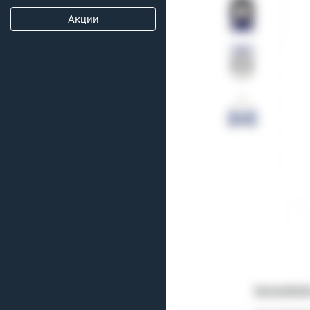
Акции
Іригаційн
и