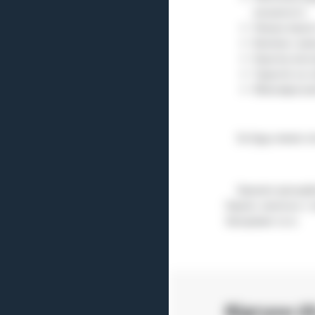
зношеності;
Низька втрата
Безпека і ре
Коротка
мон
Гарантія на л
Міжповірочний
За будь-якими п
Замовте
іригаці
Україні, включно з 
Запоріжжя та ін.
Відгуки (0