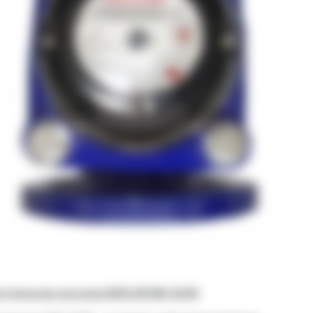
й
лічильник для води
BAYLAN
W
6-I Dn50