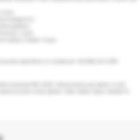
 тиску;
монтопридатність;
тажна
довжина;
ічильник: 2 роки;
 інтервал в Україні: 4 роки.
итаннями звертайтесь за телефоном +38 (096) 18-12-890.
йний лічильники
W
6-I Dn50
з безкоштовною доставкою по всій
такими містами як Київ, Дніпро, Львів, Харків, Одеса, Кривий Ріг,
)