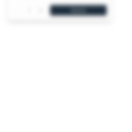
-
+
Купити