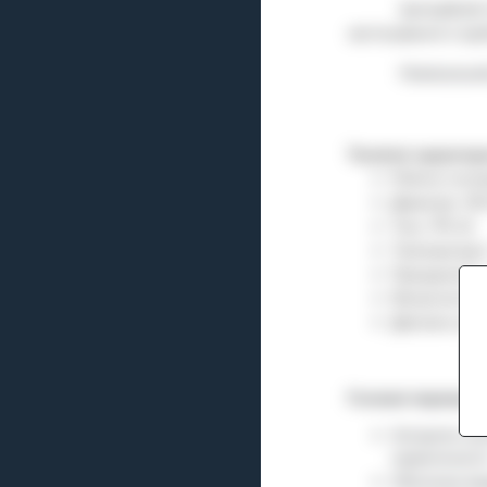
Іригаційний
застосування в тру
Номінальни
Технічні характе
Робоче полож
Діаметри:
DN
Тиск:
PN
16
Температура
Приєднання 
Метрологічни
Діапазон роб
Головні переваги
Алгоритм сух
герметичност
Оболонка вод