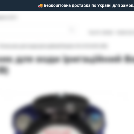
🚚 Безкоштовна доставка по Україні для замов
моги 25/1
Пн-Пт: 09:00 - 18:00 Сб
Лічильник для води іригаційний Baylan W-6 IR Dn50 (ХВ)
ик для води іригаційний Ba
В)