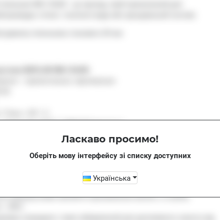
 лічильник
W
6-I Dn50 - це прилад, який призначений для
бопроводах стічної, технічної води або зрошувальній системі.
й діаметр лічильника
становить 50 мм.
ристики
BAYLAN
W
6-I Dn50:
ення - горизонтальне, вертикальне
50
:
Tmax
= 50 °
C
- фланцеве (ГОСТ 12820-80 фланець)
й клас -
R
80 (
B
)
Ласкаво просимо!
очого тиску - від 0,03 МПа до 1,6 Мпа
Оберіть мову інтерфейсу зі списку доступних
Українська
BAYLAN
W
6-I Dn50
:
ого рахунку може запобігти проникненню вологи, а ступінь
і -
IP
67;
оміра зсередини і зовні забарвлений для допоміжного захисту від