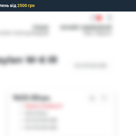
лень від
2500 грн
0
ТІЛЬКИ
ОНЛАЙН ЗАМОВЛЕННЯ
: 09:00-15:00 Нд: Вихідний
Viber, Telegram
ylan W-6 IR
W-6 IR Dn50 (ХВ)
9620.00грн.
Немає в наявності
9620.00грн.
W-6 IR Dn50 (ХВ)
W-6 IR Dn50 (ХВ)