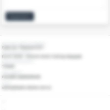
Продовжити
Нас можно знайти за адресою:
Суми, пр-т Перемоги 25/1
Наші двері відчинені
Пн-Пт: 09:00 - 18:00 Сб: 09:00-15:00 Нд: Вихідний
Ьезкоштовний дзвінок
ТІЛЬКИ
Viber, Telegram
ОНЛАЙН ЗАМОВЛЕННЯ
E-mail
admin@baylan-ukraine.com.ua