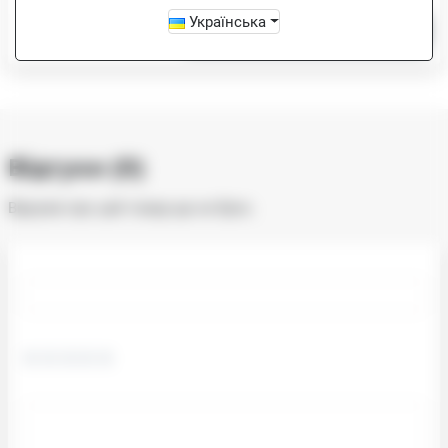
Українська
-
+
Купити
Відгуки (0)
Відгуків про цей товар ще не було.