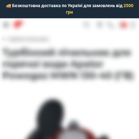
🚚 Безкоштовна доставка по Україні для замовлень від
2500
грн
0
Турбінні лічильники
Турбінний лічильник для
горячої води Apator
Powogaz MWN 130-40 (ГВ)