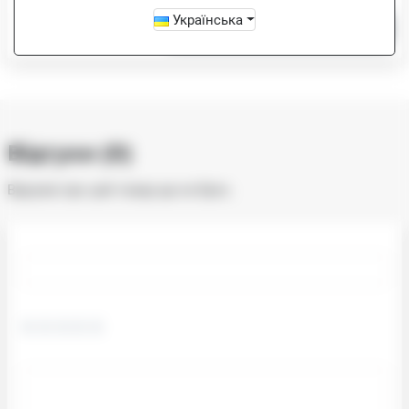
Українська
-
+
Купити
Відгуки (0)
Відгуків про цей товар ще не було.