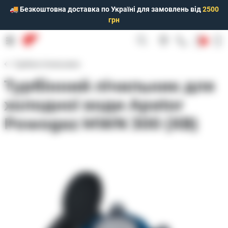
🚚 Безкоштовна доставка по Україні для замовлень від
2500
грн
0
Турбінні лічильники
Турбінний лічильник для
холодної води Apator
Powogaz MWN 300 (ХВ)