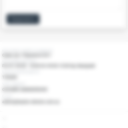
Продовжити
Нас можно знайти за адресою:
Суми, пр-т Перемоги 25/1
Наші двері відчинені
Пн-Пт: 09:00 - 18:00 Сб: 09:00-15:00 Нд: Вихідний
Ьезкоштовний дзвінок
ТІЛЬКИ
Viber, Telegram
ОНЛАЙН ЗАМОВЛЕННЯ
E-mail
admin@baylan-ukraine.com.ua