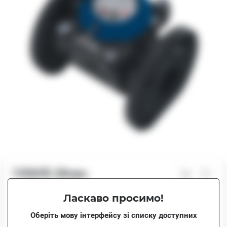
132635.26грн.
В наявності
Ласкаво просимо!
132635.26грн.
MWN 300 (ХВ)
Оберіть мову інтерфейсу зі списку доступних